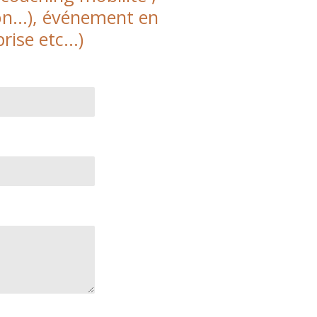
tion…), événement en
prise etc…)